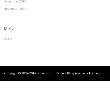
December 2018
November 2018
Meta
Log in
copyright © 2009-2019 pmar s.r.o Project Blitzy is a part of pmar s.r.o.