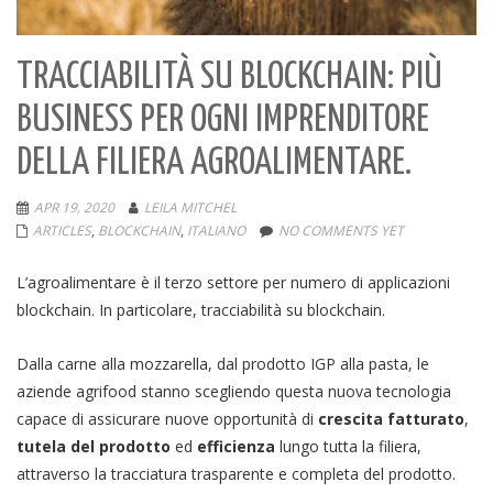
TRACCIABILITÀ SU BLOCKCHAIN: PIÙ
BUSINESS PER OGNI IMPRENDITORE
DELLA FILIERA AGROALIMENTARE.
APR 19, 2020
LEILA MITCHEL
ARTICLES
,
BLOCKCHAIN
,
ITALIANO
NO COMMENTS YET
L’agroalimentare è il terzo settore per numero di applicazioni
blockchain. In particolare, tracciabilità su blockchain.
Dalla carne alla mozzarella, dal prodotto IGP alla pasta, le
aziende agrifood stanno scegliendo questa nuova tecnologia
capace di assicurare nuove opportunità di
crescita
fatturato
,
tutela del prodotto
ed
efficienza
lungo tutta la filiera,
attraverso la tracciatura trasparente e completa del prodotto.