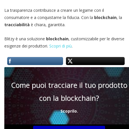
La trasparenza contribuisce a creare un legame con il
consumatore e a conquistarne la fiducia. Con la
blockchain
, la
tracciabilità
è chiara, garantita.
Blitzy è una soluzione
blockchain
, customizzabile per le diverse
esigenze dei produttori.
Scopri di più
.
Come puoi tracciare il tuo prodotto
con la blockchain?
Scoprilo.