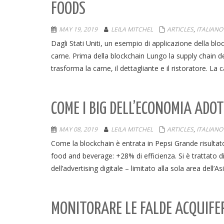
FOODS
MAY 19, 2019
LEILA MITCHEL
ARTICLES
,
ITALIANO
Dagli Stati Uniti, un esempio di applicazione della block
carne. Prima della blockchain Lungo la supply chain del
trasforma la carne, il dettagliante e il ristoratore. L
COME I BIG DELL’ECONOMIA ADO
MAY 08, 2019
LEILA MITCHEL
ARTICLES
,
ITALIANO
Come la blockchain è entrata in Pepsi Grande risultato 
food and beverage: +28% di efficienza. Si è trattato di
dell’advertising digitale – limitato alla sola area dell’A
MONITORARE LE FALDE ACQUIFER