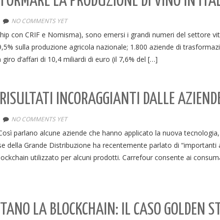
FORMARE LA PRODUZIONE DI VINO IN ITA
NO COMMENTS YET
rship con CRIF e Nomisma), sono emersi i grandi numeri del settore vit
 9,5% sulla produzione agricola nazionale; 1.800 aziende di trasformaz
ro d’affari di 10,4 miliardi di euro (il 7,6% del […]
 RISULTATI INCORAGGIANTI DALLE AZIEND
NO COMMENTS YET
in. Così parlano alcune aziende che hanno applicato la nuova tecnologia
cese della Grande Distribuzione ha recentemente parlato di “importanti
 blockchain utilizzato per alcuni prodotti. Carrefour consente ai consuma
TTANO LA BLOCKCHAIN: IL CASO GOLDEN S