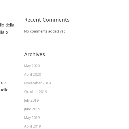
Recent Comments
llo della
No comments added yet.
lla o
Archives
May 2020
April 2020
 del
November 2019
uello
October 2019
July 2019
June 2019
May 2019
April 2019