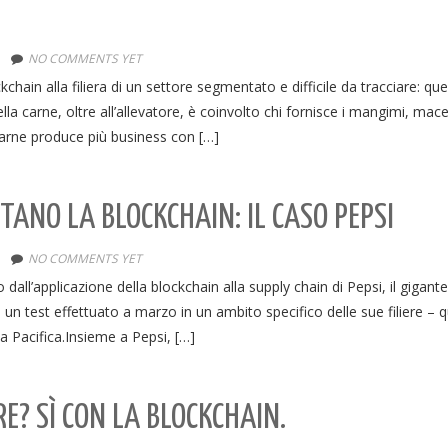
NO COMMENTS YET
chain alla filiera di un settore segmentato e difficile da tracciare: que
la carne, oltre all’allevatore, è coinvolto chi fornisce i mangimi, mace
a carne produce più business con […]
TTANO LA BLOCKCHAIN: IL CASO PEPSI
NO COMMENTS YET
dall’applicazione della blockchain alla supply chain di Pepsi, il gigante
 un test effettuato a marzo in un ambito specifico delle sue filiere – q
sia Pacifica.Insieme a Pepsi, […]
E? SÌ CON LA BLOCKCHAIN.