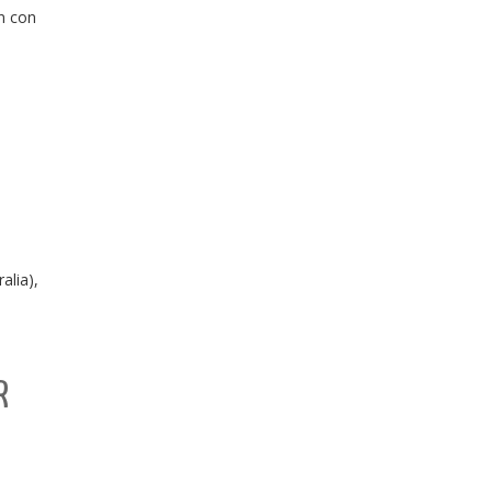
n con
alia),
R