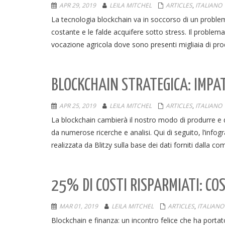
APR 29, 2019
LEILA MITCHEL
ARTICLES
,
ITALIANO
La tecnologia blockchain va in soccorso di un problema
costante e le falde acquifere sotto stress. Il problema 
vocazione agricola dove sono presenti migliaia di prod
BLOCKCHAIN STRATEGICA: IMPAT
APR 25, 2019
LEILA MITCHEL
ARTICLES
,
ITALIANO
La blockchain cambierà il nostro modo di produrre e d
da numerose ricerche e analisi. Qui di seguito, l’infogr
realizzata da Blitzy sulla base dei dati forniti dalla 
25% DI COSTI RISPARMIATI: CO
MAR 01, 2019
LEILA MITCHEL
ARTICLES
,
ITALIANO
Blockchain e finanza: un incontro felice che ha porta