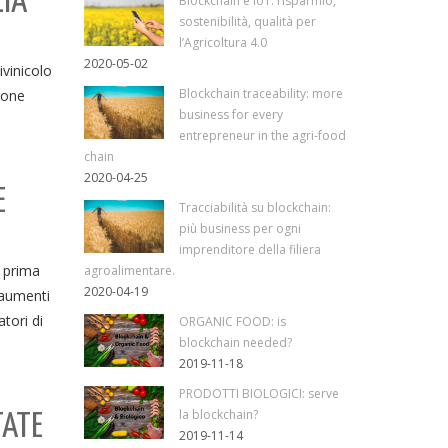
LIA
Blockchain e IoT: risparmio,
sostenibilità, qualità per
l’Agricoltura 4.0
2020-05-02
ivinicolo
Blockchain traceability: more
ione
business for every
entrepreneur in the agri-food
chain
2020-04-25
E
Tracciabilità su blockchain:
più business per ogni
imprenditore della filiera
, prima
agroalimentare.
2020-04-19
 aumenti
tori di
ORGANIC FOOD: is
blockchain needed?
2019-11-18
PRODOTTI BIOLOGICI: serve
la blockchain?
TATE
2019-11-14