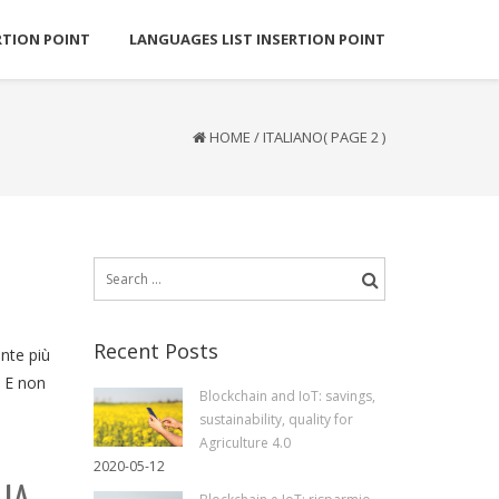
RTION POINT
LANGUAGES LIST INSERTION POINT
HOME
/
ITALIANO
( PAGE 2 )
Search
for:
Recent Posts
ente più
. E non
Blockchain and IoT: savings,
sustainability, quality for
Agriculture 4.0
2020-05-12