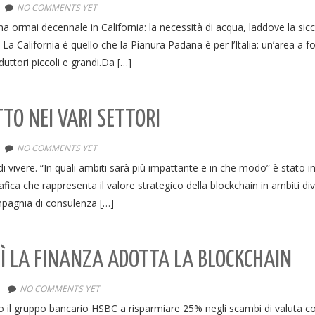
NO COMMENTS YET
 ormai decennale in California: la necessità di acqua, laddove la sicc
La California è quello che la Pianura Padana è per l’Italia: un’area a f
uttori piccoli e grandi.Da […]
TO NEI VARI SETTORI
NO COMMENTS YET
i vivere. “In quali ambiti sarà più impattante e in che modo” è stato 
afica che rappresenta il valore strategico della blockchain in ambiti div
compagnia di consulenza […]
SÌ LA FINANZA ADOTTA LA BLOCKCHAIN
NO COMMENTS YET
to il gruppo bancario HSBC a risparmiare 25% negli scambi di valuta c