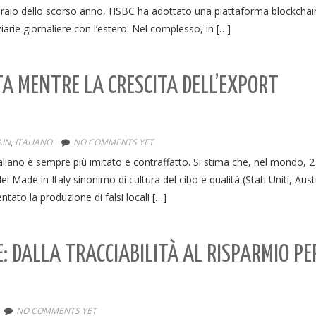
bbraio dello scorso anno, HSBC ha adottato una piattaforma blockchai
arie giornaliere con l’estero. Nel complesso, in […]
TA MENTRE LA CRESCITA DELL’EXPORT
IN
,
ITALIANO
NO COMMENTS YET
liano è sempre più imitato e contraffatto. Si stima che, nel mondo, 2
 del Made in Italy sinonimo di cultura del cibo e qualità (Stati Uniti, Austr
ntato la produzione di falsi locali […]
E: DALLA TRACCIABILITÀ AL RISPARMIO PE
NO COMMENTS YET