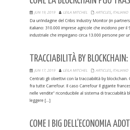
COME LA BLOCKCHAIN PUÒ TRAS
JUN 19, 2019
LEILA MITCHEL
ARTICLES
,
ITALIANO
Da un’indagine del Cribis Industry Monitor (in partne
italiano: 310.000 imprese agricole che incidono per il
industriale che impiegano circa 13.000 persone per un gi
TRACCIABILITÀ BY BLOCKCHAIN:
JUN 17, 2019
LEILA MITCHEL
ARTICLES
,
ITALIANO
Centrati gli obiettivi con la tracciabilità by blockcha
fra tutte Carrefour. Il caso Carrefour Il gigante fran
nelle vendite” riconducibile al sistema di tracciabilità
leggere […]
COME I BIG DELL’ECONOMIA ADO